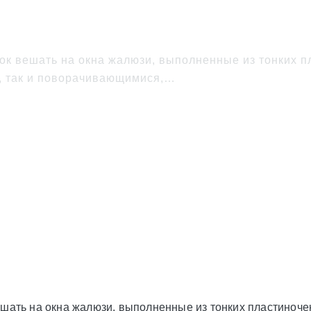
 на солнечную сторону
ок вешать на окна жалюзи, выполненные из тонких п
и, так и поворачивающимися,…
шать на окна жалюзи, выполненные из тонких пластиночек