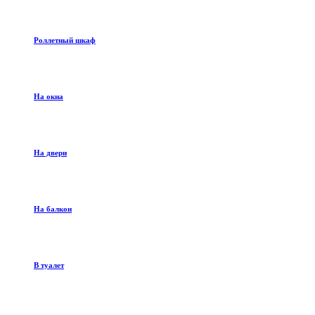
Роллетный шкаф
На окна
На двери
На балкон
В туалет