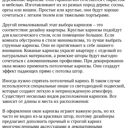
и мебелью. Изготавливают их из разных пород дерева: сосны,
ореха или вишни. Простые или круглые, они будут хорошо
сочетаться с легким тюлем или тяжелыми портьерами.
Другой немаловажный этап выбора карнизов – это
соответствие дизайну квартиры. Круглые карнизы подойдут
для классического стиля, если помещение большое. Если
комната обустроена в стиле минимализма, то лучше выбрать
струнные карнизы. Они не притягивают к себе лишнего
внимания. Кованые карнизы украсят квартиру с отделкой из
натуральных материалов, а римские шторы будут выгодно
сочетаться с алюминиевыми профилями. При декорировании
окна можно применить потолочные карнизы. Они создадут
эффект падающих прямо с потолка штор.
Иногда нужно спрятать потолочный карниз. В таком случае
используются специальные ниши со светодиодной подвеской,
которые создают легкую и непринужденную атмосферу.
Существует несколько видов расположения карнизов. Все
зависит от длины и места их расположения:
В оформлении окон карнизы играют важную роль, но их
часто не видно из-за красивых штор, поэтому дизайнеры
предлагают дополнить прочный и строгий карниз
многочисленными аксессуарами и декоративными