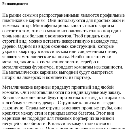
Разновидности
На рынке самыми распространенными являются профильные
пластиковые карнизы. Они используются для простых окон и
тяжелых штор. Многофункциональность такого карниза
состоит в том, что его можно использовать только под один
тюль или для больших комплектов. Чтоб придать окну
строгий вид, можно вставить декоративную накладку под
дерево. Одним из видов оконных конструкций, которые
украсят квартиру в классическом или современном стиле,
являются металлические карнизы. Необычные оттенки
металла, такие как состаренное золото, серебро и
металлическая фурнитура, придают комнатам изысканности.
На металлических карнизах выгодней будут смотреться
шторы на люверсах и комплекты из портьер.
Металлические карнизы придадут приятный вид любой
комнате. Они изготавливаются по индивидуальному заказу.
Кованые наконечники будут притягивать взгляд к шторам как
к особому элементу декора. Струнные карнизы выглядят
лаконично. Стальные струны заменяют прочные трубы, они
крепятся между стен и прикрываются багетом. Этот вид
карнизов не подойдет для тяжелых портьер из-за низкой
несущей способности. К классическому стилю относят
деревянные карнизы. Они гармонично сочетаются с паркетом