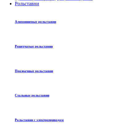
Рольставни
Алюминиевые рольставни
Решетчатые рольставни
Прозрачные рольставни
Стальные рольставни
Рольставни с электроприводом