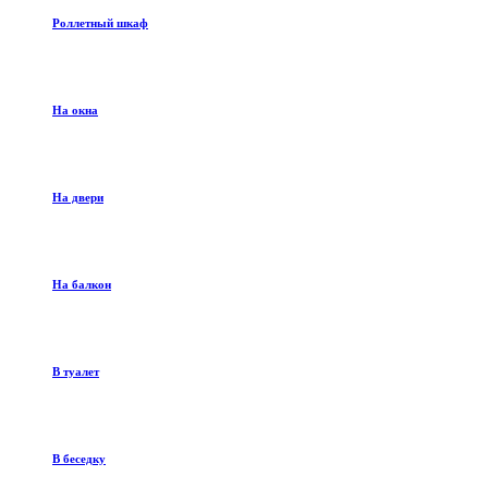
Роллетный шкаф
На окна
На двери
На балкон
В туалет
В беседку