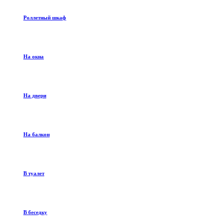
Роллетный шкаф
На окна
На двери
На балкон
В туалет
В беседку