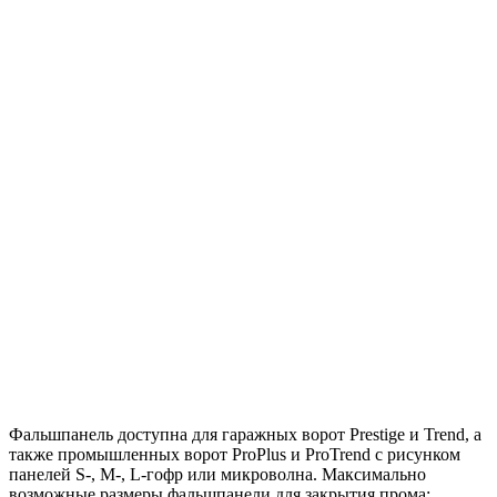
Фальшпанель доступна для гаражных ворот Prestige и Trend, а
также промышленных ворот ProPlus и ProTrend с рисунком
панелей S-, M-, L-гофр или микроволна. Максимально
возможные размеры фальшпанели для закрытия прома: