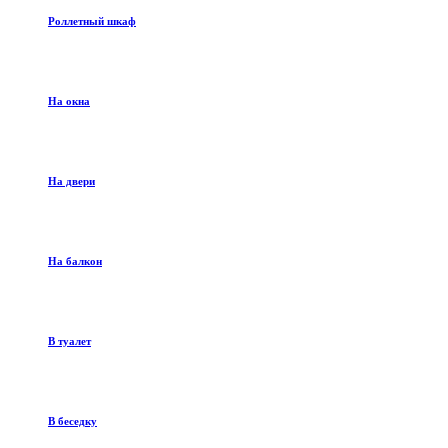
Роллетный шкаф
На окна
На двери
На балкон
В туалет
В беседку