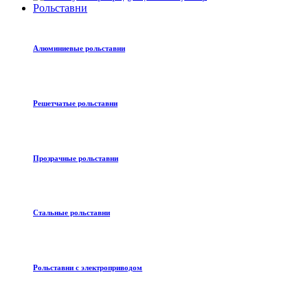
Рольставни
Алюминиевые рольставни
Решетчатые рольставни
Прозрачные рольставни
Стальные рольставни
Рольставни с электроприводом